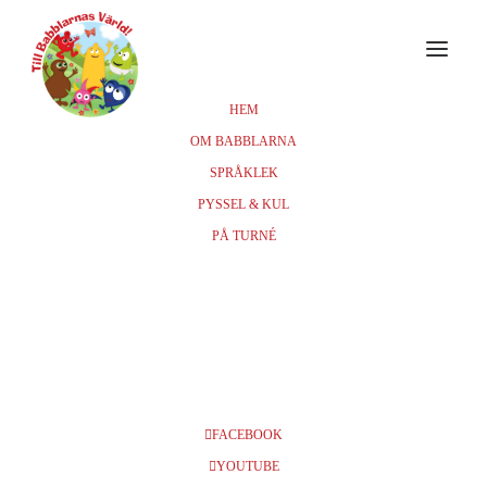
HEM
OM BABBLARNA
TURNÉPLAN & BILJETTER
SPRÅKLEK
OM FÖRESTÄLLNINGEN
FÖR ARRANGÖRER
PYSSEL & KUL
MEDVERKANDE
PRESS & KONTAKT
PÅ TURNÉ
Babblarnas musikaler
FACEBOOK
Babblarna & Klonks Klapp-
YOUTUBE