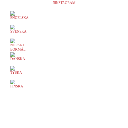
kalas
INSTAGRAM
Babblarnas musikalkompisar
Anmäl dig till vårt nyhetsbrev och var först med förköp
på kommande föreställningar och få kul musikal-nyheter
från Babblarna och Mys Artisteri.