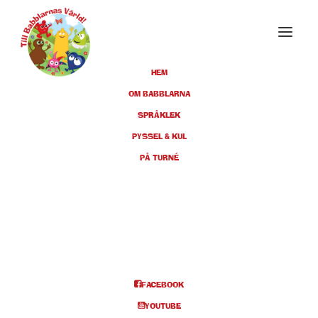
HEM
OM BABBLARNA
SPRÅKLEK
NOVEMBER 2025
PYSSEL & KUL
PÅ TURNÉ
08
KRISTIANSTAD,
KULTURKVARTERET, KL 11:00 +
NOV
14:00
BILJETTER
FACEBOOK
YOUTUBE