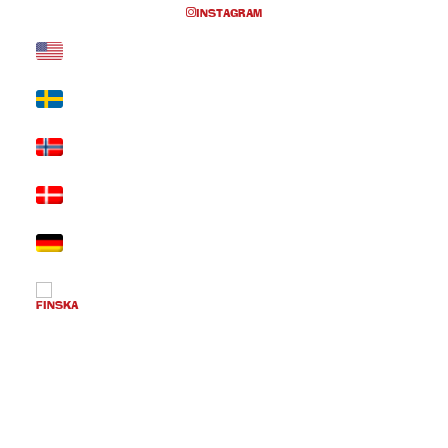
INSTAGRAM
Visste du?
att Babblarna bygger på Karlstadmodellen som
är en genomtänkt metod för tidig språkträning?
att Babblarnas namn består av ljud som barn
lär sig tidigt så att det är lättare för de att
härma?
att namnens likhet hjälper barnet att börja höra
skillnader mellan ljud som ba–da och bi–di?
att barn kan utforska tal genom lek, ljud och
tecken innan riktiga ord kommer?