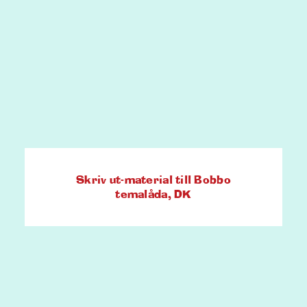
Skriv ut-material till Bobbo
temalåda, DK