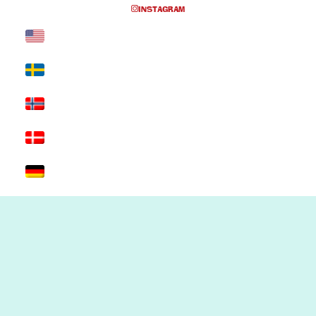
INSTAGRAM
Inga föreställningar inplanerade
SKRIV UT SIDAN
© 2017 Hatten Förlag AB - All rights
reserved
Kontakta oss