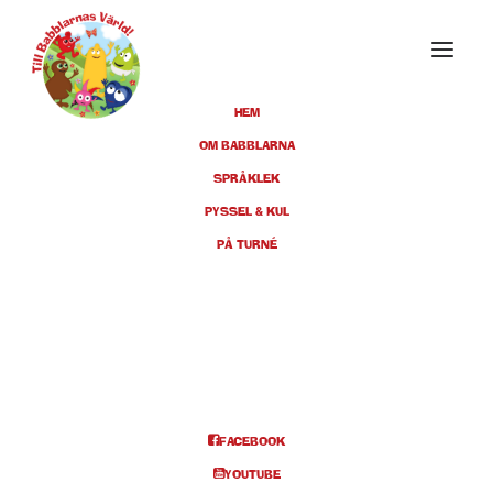
HEM
OM BABBLARNA
Events at this location
SPRÅKLEK
PYSSEL & KUL
PÅ TURNÉ
ALSTRÖMERTEATERN
Teatergatan 7, 441 55 Alingsås
EVENTS AT THIS LOCATION
FACEBOOK
YOUTUBE