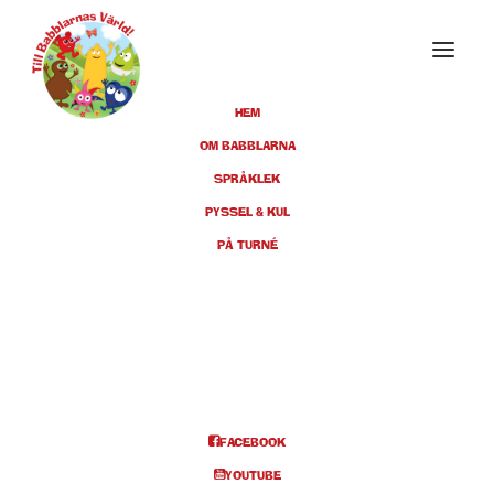
HEM
OM BABBLARNA
Events at this location
SPRÅKLEK
PYSSEL & KUL
PÅ TURNÉ
BOLLNÄS KULTURHUS
Collinigatan 12, 821 43 Bollnäs
EVENTS AT THIS LOCATION
FACEBOOK
YOUTUBE