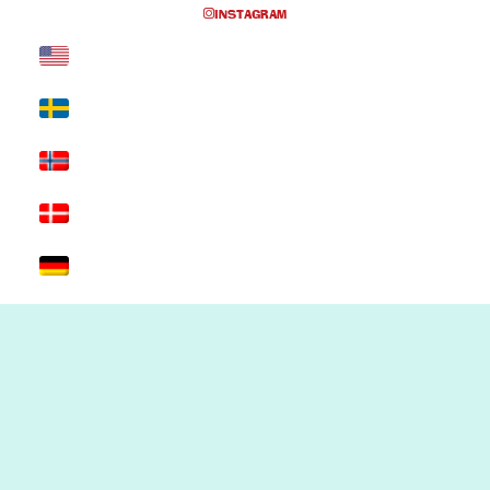
INSTAGRAM
Inga föreställningar inplanerade
SKRIV UT SIDAN
© 2017 Hatten Förlag AB - All rights
reserved
Kontakta oss