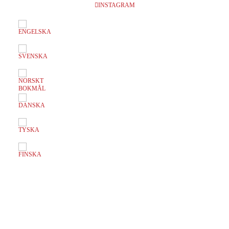
INSTAGRAM
EVENTS AT THIS LOCATION
Inga föreställningar inplanerade
SKRIV UT SIDAN
© 2017 Hatten Förlag AB - All rights