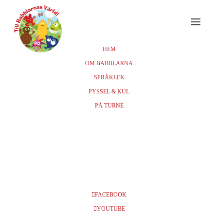
HEM
OM BABBLARNA
Events at this location
SPRÅKLEK
PYSSEL & KUL
PÅ TURNÉ
PITE HAVSBAD
Hotellvägen 50, 941 43 Piteå
FACEBOOK
YOUTUBE