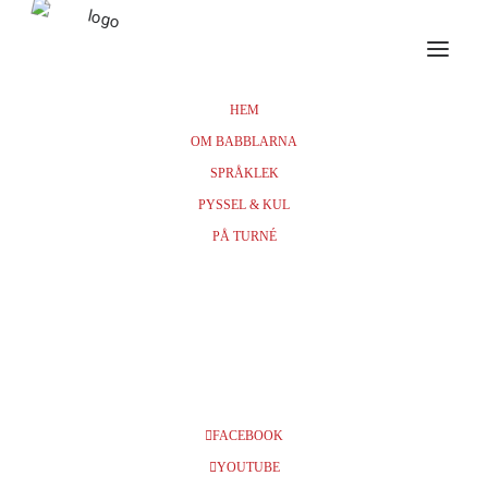
HEM
OM BABBLARNA
Events at this location
SPRÅKLEK
PYSSEL & KUL
PÅ TURNÉ
SKÖVDE
STADSTEATER
Trädgårdsgatan 9, 541 30 Skövde
FACEBOOK
YOUTUBE