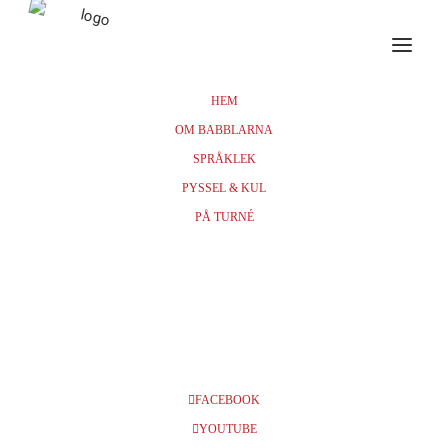
HEM
OM BABBLARNA
maj 2025
SPRÅKLEK
PYSSEL & KUL
24
maj
14:00
Göteborg, Lisebergsteatern, KL 11:00 + 14:00 + 16:00
PÅ TURNÉ
Biljetter
Info och biljetter kl 11 (Fåtal biljetter kvar!)
Info och biljetter kl 14 (Fåtal biljetter kvar!)
FACEBOOK
YOUTUBE
Info och biljetter kl 16