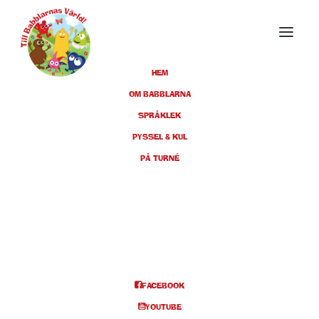
HEM
OM BABBLARNA
SPRÅKLEK
OKTOBER 2022
PYSSEL & KUL
PÅ TURNÉ
09
HELSINGBORG,
HELSINGBORGS
OKT
KONSERTHUS, KL 11.00 +
14.00
FACEBOOK
BILJETTER
YOUTUBE