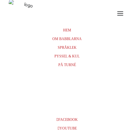
HEM
OM BABBLARNA
SPRÅKLEK
NOVEMBER 2024
PYSSEL & KUL
PÅ TURNÉ
23
JÖNKÖPING, JÖNKÖPING
KONSERT & KONGRESS, KL
NOV
14:00
BILJETTER
FACEBOOK
YOUTUBE