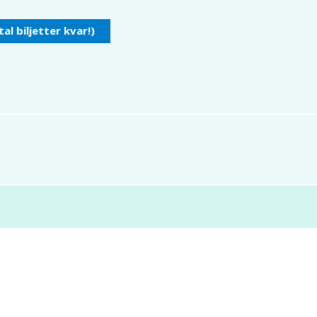
tal biljetter kvar!)
Kontakta oss