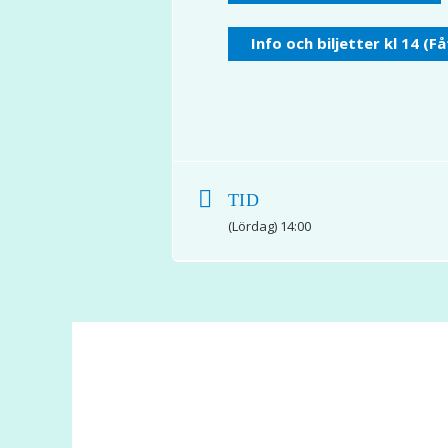
Info och biljetter kl 14 (Få
TID
(Lördag) 14:00
© 2017 Hatten Förlag AB - All rights reserved