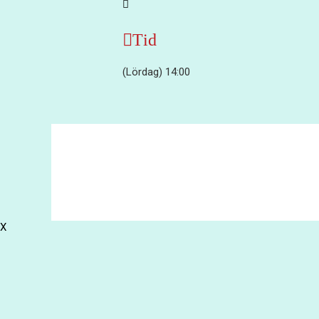
Tid
(Lördag) 14:00
© 2017 Hatten Förlag AB - All rights reserved
X