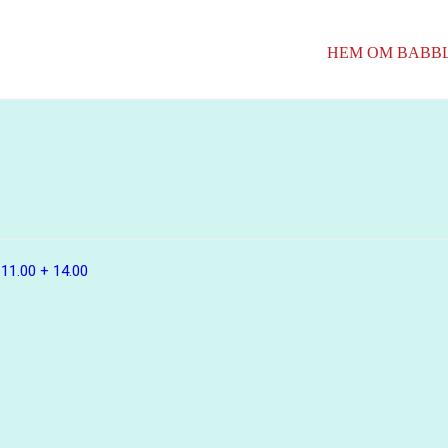
HEM
OM BABB
l 11.00 + 14.00