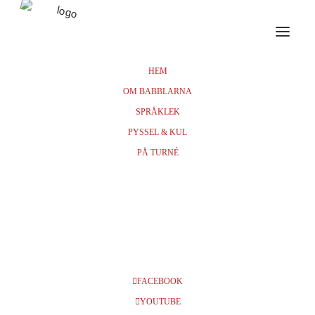
HEM
OM BABBLARNA
SPRÅKLEK
MARS 2025
PYSSEL & KUL
PÅ TURNÉ
08
NORRTÄLJE,
ROSLAGSSKOLANS AULA,
MAR
KL 11:00 + 14:00
BILJETTER
FACEBOOK
YOUTUBE