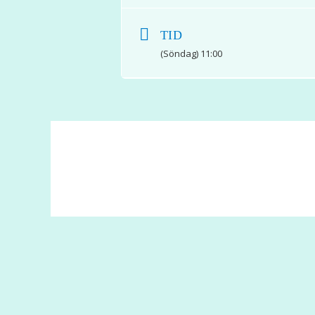
TID
(Söndag) 11:00
© 2017 Hatten Förlag AB - All rights reserved